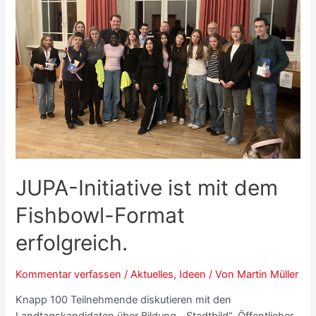
JUPA-Initiative ist mit dem
Fishbowl-Format
erfolgreich.
Kommentar verfassen
/
Aktuelles
,
Ideen
/ Von
Martin Müller
Knapp 100 Teilnehmende diskutieren mit den