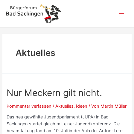
Zum
Seitennummerierung
Main
Inhalt
der
Men
springen
Beiträge
Aktuelles
Nur Meckern gilt nicht.
Kommentar verfassen
/
Aktuelles
,
Ideen
/ Von
Martin Müller
Das neu gewählte Jugendparlament (JUPA) in Bad
Säckingen startet gleich mit einer Jugendkonferenz. Die
Veranstaltung fand am 10. Juli in der Aula der Anton-Leo-