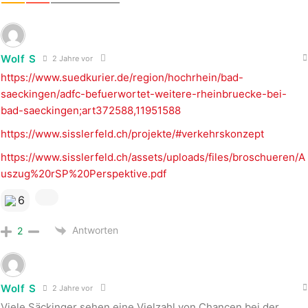
Wolf S
2 Jahre vor
https://www.suedkurier.de/region/hochrhein/bad-
saeckingen/adfc-befuerwortet-weitere-rheinbruecke-bei-
bad-saeckingen;art372588,11951588
https://www.sisslerfeld.ch/projekte/#verkehrskonzept
https://www.sisslerfeld.ch/assets/uploads/files/broschueren/A
uszug%20rSP%20Perspektive.pdf
6
Antworten
2
Wolf S
2 Jahre vor
Viele Säckinger sehen eine Vielzahl von Chancen bei der