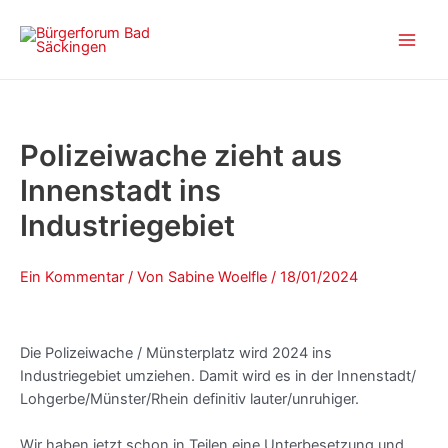
Zum
Beitragsnavigation
Main
Inhalt
Men
springen
Polizeiwache zieht aus
Innenstadt ins
Industriegebiet
Ein Kommentar
/ Von
Sabine Woelfle
/
18/01/2024
Die Polizeiwache / Münsterplatz wird 2024 ins
Industriegebiet umziehen. Damit wird es in der Innenstadt/
Lohgerbe/Münster/Rhein definitiv lauter/unruhiger.
Wir haben jetzt schon in Teilen eine Unterbesetzung und