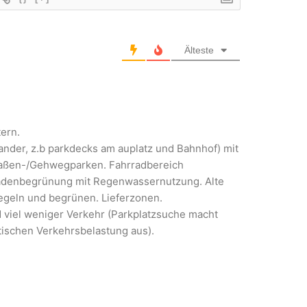
Älteste
ern.
der, z.b parkdecks am auplatz und Bahnhof) mit
traßen-/Gehwegparken. Fahrradbereich
ssadenbegrünung mit Regenwassernutzung. Alte
iegeln und begrünen. Lieferzonen.
d viel weniger Verkehr (Parkplatzsuche macht
tischen Verkehrsbelastung aus).